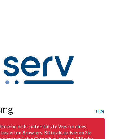
ung
Hilfe
den eine nicht unterstützte Version eines
asierten Browsers. Bitte aktualisieren Sie
rowser auf eine Chromium-Version 138 oder